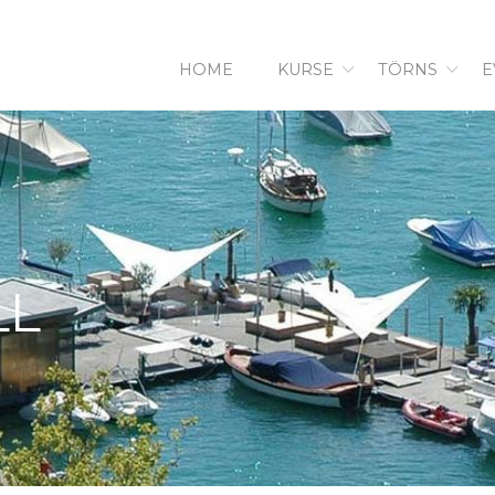
HOME
KURSE
TÖRNS
E
LL